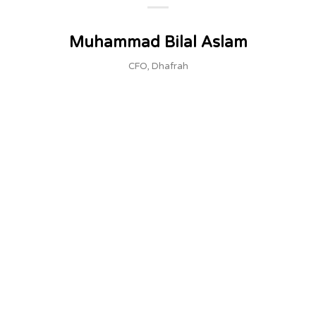
Muhammad Bilal Aslam
CFO, Dhafrah
I
e
h